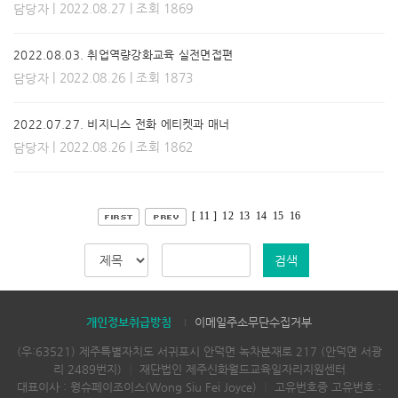
| 2022.08.27 | 조회 1869
담당자
2022.08.03. 취업역량강화교육 실전면접편
| 2022.08.26 | 조회 1873
담당자
2022.07.27. 비지니스 전화 에티켓과 매너
| 2022.08.26 | 조회 1862
담당자
[ 11 ]
12
13
14
15
16
검색
개인정보취급방침
이메일주소무단수집거부
(우:63521) 제주특별자치도 서귀포시 안덕면 녹차분재로 217 (안덕면 서광
리 2489번지)
｜
재단법인 제주신화월드교육일자리지원센터
대표이사 : 웡슈페이조이스(Wong Siu Fei Joyce)
｜
고유번호증 고유번호 :