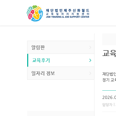
알림판
교
교육후기
일자리 정보
재단법인
정기 교
2026
|
담당자