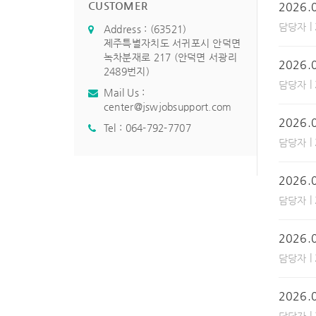
CUSTOMER
2026
|
담당자
Address : (63521)
제주특별자치도 서귀포시 안덕면
녹차분재로 217 (안덕면 서광리
2026
2489번지)
|
담당자
Mail Us :
center@jswjobsupport.com
2026.
Tel :
064-792-7707
|
담당자
2026
|
담당자
2026
|
담당자
2026
|