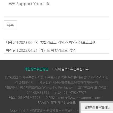
We Support Your Life
목록
다음글 |
2023.06.28. 복합리조트 직업과 취업지원프로그램
이전글 |
2023.04.21. 카지노 복합리조트 직업
개인정보취급방침
이메일주소무단수집거부
(우:63521) 제주특별자치도 서귀포시 안덕면 녹차분재로 217 (안덕면 서광
리 2489번지)
｜
재단법인 제주신화월드교육일자리지원센터
대표이사 : 웡슈페이조이스(Wong Siu Fei Joyce)
｜
고유번호증 고유번호 :
211-82-23292
｜
전화 :
064-792-7707
팩스 : 064-792-7708
｜
이메일 :
center@jswjobsupport.com
｜
FAMILY SITE 제주신화월드
Copyright ⓒ 재단법인 제주신화월드교육일자리지원센터 All rights