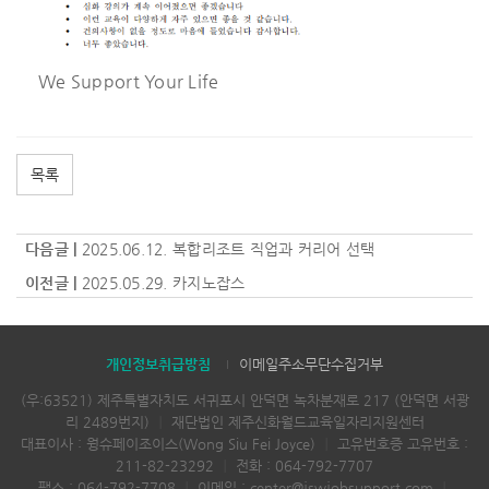
We Support Your Life
목록
다음글 |
2025.06.12. 복합리조트 직업과 커리어 선택
이전글 |
2025.05.29. 카지노잡스
개인정보취급방침
이메일주소무단수집거부
(우:63521) 제주특별자치도 서귀포시 안덕면 녹차분재로 217 (안덕면 서광
리 2489번지)
｜
재단법인 제주신화월드교육일자리지원센터
대표이사 : 웡슈페이조이스(Wong Siu Fei Joyce)
｜
고유번호증 고유번호 :
211-82-23292
｜
전화 :
064-792-7707
팩스 : 064-792-7708
｜
이메일 :
center@jswjobsupport.com
｜