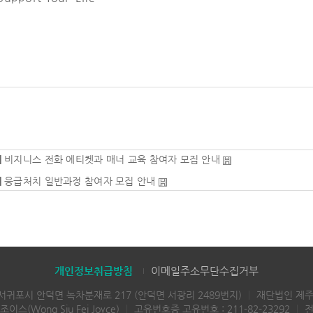
|
비지니스 전화 에티켓과 매너 교육 참여자 모집 안내
|
응급처치 일반과정 참여자 모집 안내
개인정보취급방침
이메일주소무단수집거부
 서귀포시 안덕면 녹차분재로 217 (안덕면 서광리 2489번지)
｜
재단법인 제
스(Wong Siu Fei Joyce)
｜
고유번호증 고유번호 : 211-82-23292
｜
전