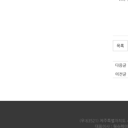
목록
다음글 
이전글 
(우:63521) 제주특별자치도
대표이사 : 웡슈페이조이