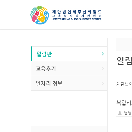
알림판
알
교육후기
일자리 정보
재단법인
복합리
담당