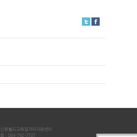
주신화월드교육일자리지원센터
화 :
064-792-7707