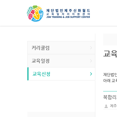
커리큘럼
교
교육일정
교육신청
재단법인
아래 교
복합리
제주